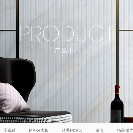
子母砖
MAX+大板
经典内墙砖
蒙克
精品抛