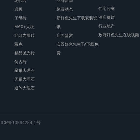
现代砖
品牌新闻
住宅公寓
岩板
终端动态
酒店餐饮
子母砖
新好色先生下载安装资
行业地产
MAX+大板
讯
政府好色先生在线视频
经典内墙砖
店面鉴赏
蒙克
实景好色先生TV下载免
精品抛光砖
费
仿古砖
星耀大理石
闪耀大理石
通体大理石
ICP备13964284-1号