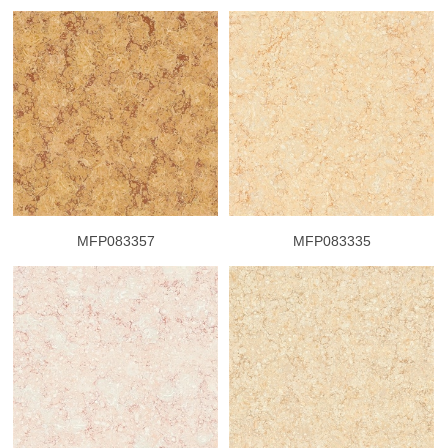
MFP083357
MFP083335