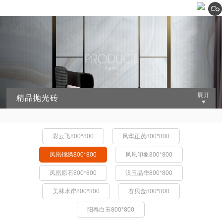
精品抛光砖
彩云飞800*800
风华正茂800*800
凤凰锦绣800*800
凤凰印象800*800
凤凰原石800*800
汉玉晶华800*800
美林水岸800*800
赛贝金800*800
阳春白玉800*800