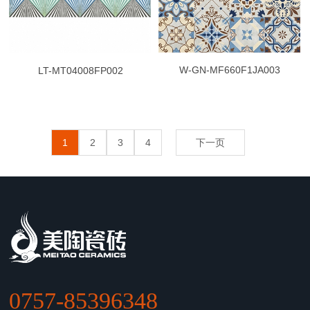
W-GN-MF660F1JA003
LT-MT04008FP002
1
2
3
4
下一页
0757-85396348